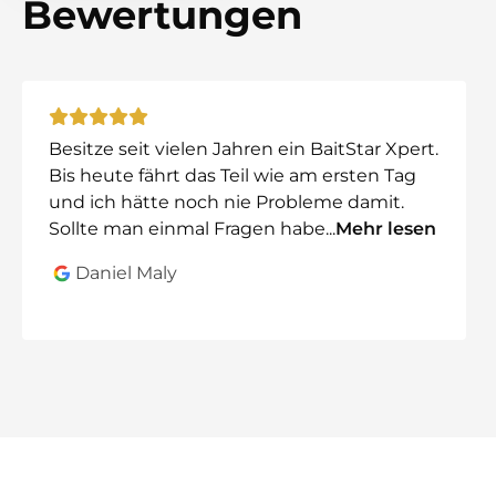
Bewertungen
Return-to-Home Funktion
für automatische Rück
perfekte Kontrolle auf Distanz
Ideal, wenn du regelmäßig auf denselben Futterplätz
Optional: Futterboot mit Echolot (SonarT
Das BaitStar Compact kann optional mit dem
Besitze seit vielen Jahren ein BaitStar Xpert.
SonarT
Bis heute fährt das Teil wie am ersten Tag
iOS (iPhone und iPad)
und ich hätte noch nie Probleme damit.
Android Smartphones und Tablets
Sollte man einmal Fragen habe
...
Mehr lesen
So erhältst du eine klare Übersicht über Tiefe und G
Daniel Maly
Für welche Gewässer geeignet?
Das BaitStar Compact ist optimal für:
Paylakes
kleinere Seen und Teiche
Kanäle ohne starke Strömung
Hier spielt das kompakte Futterboot seine Stärken vol