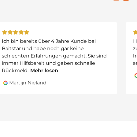
t über eine App und ist kompatibel mit:
Ich bin bereits über 4 Jahre Kunde bei
H
Baitstar und habe noch gar keine
z
schlechten Erfahrungen gemacht. Sie sind
h
immer Hilfsbereit und geben schnelle
s
Rückmeld
...
Mehr lesen
Martijn Nieland