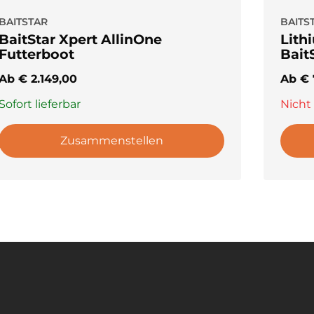
BAITSTAR
BAITS
BaitStar Xpert AllinOne
Lith
Futterboot
Bait
lich
Ab
€
2.149,00
Ab
€
Sofort lieferbar
Nicht
uchst, das zuverlässig funktioniert und einfach zu bed
Zusammenstellen
atzieren, wo die Fische stehen.