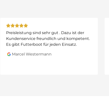
fahrt
en angelst.
ab)
ab Echolot
Preisleistung sind sehr gut . Dazu ist der
ausgestattet werden. Dieses System arbeite
Kundenservice freundlich und kompetent.
Es gibt Futterboot für jeden Einsatz.
Marcel Westermann
ewässerstruktur direkt auf deinem mobilen Gerät.
l aus.