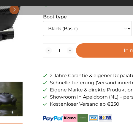
Wendig und schnell
Boot type
BaitStar
-
+
In 
Compact
Futterboot
Menge
2 Jahre Garantie & eigener Reparat
Schnelle Lieferung (Versand inner
Eigene Marke & direkte Produktio
Showroom in Apeldoorn (NL) – per
Kostenloser Versand ab €250