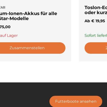
Toslon-E
TAR
oder kurz
ium-Ionen-Akkus für alle
Star-Modelle
Ab
€
19,95
75,00
 auf Lager
Sofort liefe
ienen ist, dann ist das BaitStar Compact eine sehr
Zusammenstellen
Futterboote ansehen