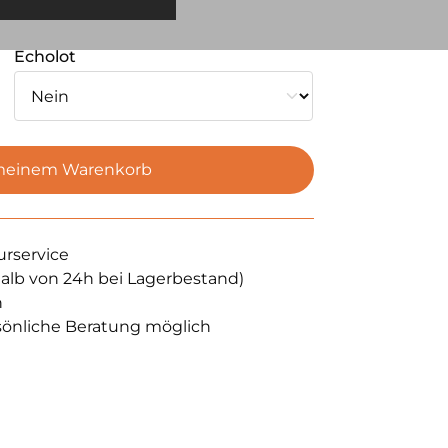
Echolot
meinem Warenkorb
urservice
halb von 24h bei Lagerbestand)
n
sönliche Beratung möglich