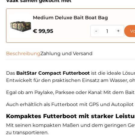
Vaak samen gekocht met
Medium Deluxe Bait Boat Bag
BaitStar
€
99,95
-
+
Vo
Compact
Futterboot
Menge
Beschreibung
Zahlung und Versand
Das
BaitStar Compact Futterboot
ist die ideale Lös
Entwickelt für den praktischen Einsatz am Wasser, oh
Egal ob am Paylake, Parksee oder Kanal: Mit dem Bait
Auch erhältlich als Futterboot mit GPS und Autopilot 
Kompaktes Futterboot mit starker Leist
Mit seinen kompakten Maßen und dem geringen Gewicht
zu transportieren.