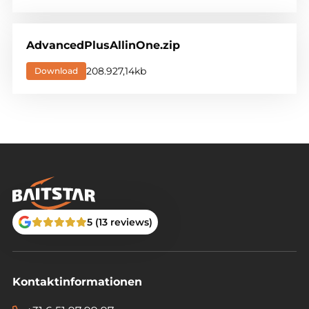
AdvancedPlusAllinOne.zip
208.927,14kb
Download
5 (13 reviews)
Kontaktinformationen