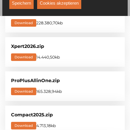
Funktionen, die unter anderem verhindern, dass Ihnen
Speichern
Cookies akzeptieren
dieselbe Werbung ständig angezeigt wird.
CompactPlusBasicAllinOne.zip
228.380,70kb
Download
Xpert2026.zip
14.440,50kb
Download
ProPlusAllinOne.zip
165.328,94kb
Download
Compact2025.zip
4.713,18kb
Download