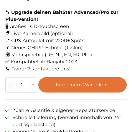
🔧
Upgrade deinen BaitStar Advanced/Pro zur
Plus-Version!
🖥️ Großes LCD-Touchscreen
🎥 Live-Kamerabild (optional)
📍 GPS-Autopilot mit 2200+ Spots
📡 Neues CHIRP-Echolot (Toslon)
🌍 Mehrsprachig (DE, NL, EN, FR, PL…)
✅ Kompatibel ab Baujahr 2023
📞 Fragen? Kontaktiere uns!
Advanced
-
+
In meinem Warenkorb
&
Pro
AllinOne
Plus
2 Jahre Garantie & eigener Reparaturservice
upgrade
Schnelle Lieferung (Versand innerhalb von 24h
Menge
bei Lagerbestand)
Eigene Marke & direkte Produktion