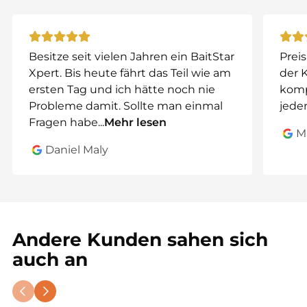
Englisch, Niederländisch, Französisch, Polnisch
u. v. m.
🖱️
Touchscreen-Steuerung
– Alle Funktionen
einfach über das Display bedienen.
Besitze seit vielen Jahren ein BaitStar
Preis
Xpert. Bis heute fährt das Teil wie am
der 
ersten Tag und ich hätte noch nie
komp
⚙️
Kompatibilität & Installation
Probleme damit. Sollte man einmal
jeden
Dieses Upgrade ist
kompatibel mit allen BaitStar
Fragen habe
...
Mehr lesen
Advanced und Pro Modellen ab 2023
. Du bist dir
M
nicht sicher?
Kontaktiere unser Support-Team
zur
Daniel Maly
Überprüfung.
🎣
Mach dein Futterboot zum smarten Hightech-
Helfer!
Andere Kunden sahen sich
🔥 Jetzt Plus-Upgrade bestellen und volle Kontrolle
genießen! 🔥
auch an