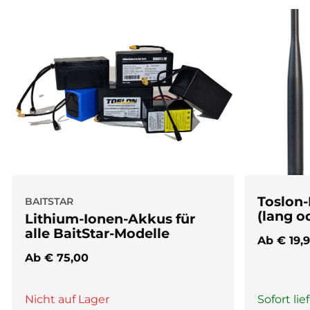
Toslon-
BAITSTAR
(lang o
Lithium-Ionen-Akkus für
alle BaitStar-Modelle
Ab
€
19,
Ab
€
75,00
Nicht auf Lager
Sofort lie