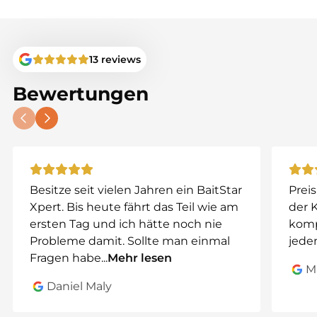
• Leichtes und kompaktes Design
• Robuste und langlebige Konstruktion
Praktisch und effizient am Wasser
13 reviews
Mit dem
BBPod Lifter
musst du dich nicht mehr
Bewertungen
umständlich bücken oder riskieren, dein
Futterboot beim Einsetzen zu verlieren. Besonders
an schwierigen Spots bietet dieses Tool deutlich
mehr Komfort und Sicherheit.
Perfekt in Kombination mit einem
Baitboat Lifting
Besitze seit vielen Jahren ein BaitStar
Preis
pole
oder normalen Banksticks.
Xpert. Bis heute fährt das Teil wie am
der 
Kompatibilität
ersten Tag und ich hätte noch nie
komp
Probleme damit. Sollte man einmal
jeden
Geeignet für nahezu alle Futterboote, unter
Fragen habe
...
Mehr lesen
anderem:
M
Daniel Maly
• BaitStar Modelle
• Toslon X-Boat