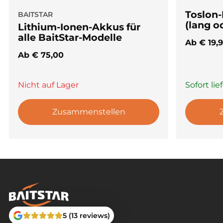
Toslon-
BAITSTAR
(lang o
Lithium-Ionen-Akkus für
alle BaitStar-Modelle
Ab
€
19,
Ab
€
75,00
Nicht auf Lager
Sofort lie
Zusammenstellen
5 (13 reviews)