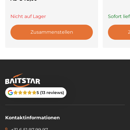
Nicht auf Lager
Sofort lie
Zusammenstellen
5 (13 reviews)
Kontaktinformationen
+31 6 51 97 99 97