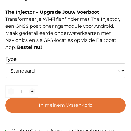
The Injector – Upgrade Jouw Voerboot
Transformeer je Wi-Fi fishfinder met The Injector,
een GNSS positioneringsmodule voor Android.
Maak gedetailleerde onderwaterkaarten met
Navionics en sla GPS-locaties op via de Baitboat
App.
Bestel nu!
Type
The
-
+
Injector
"GPS/GNSS"
In meinem Warenkorb
module
Menge
2 Jahre Garantie & eigener Reparaturservice