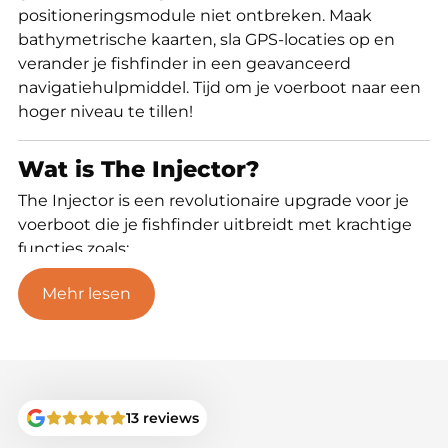
positioneringsmodule niet ontbreken. Maak
bathymetrische kaarten, sla GPS-locaties op en
verander je fishfinder in een geavanceerd
navigatiehulpmiddel. Tijd om je voerboot naar een
hoger niveau te tillen!
Wat is The Injector?
The Injector is een revolutionaire upgrade voor je
voerboot die je fishfinder uitbreidt met krachtige
functies zoals:
✔
Live Mapping via Navionics SonarChart™:
Mehr lesen
Maak gedetailleerde onderwaterkaarten (alleen
met Raymarine).
✔
Baitboat App Integratie:
Sla GPS-locaties op en
keer handmatig terug, ideaal voor vissers zonder
autopilot.
✔
Volledige Compatibiliteit:
Werkt samen met de
13 reviews
Navionics Boating App en Baitboat App, voor