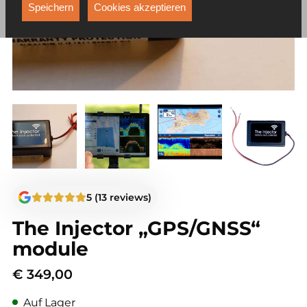
Funktionen, die unter anderem verhindern, dass Ihnen
Speichern
Cookies akzeptieren
dieselbe Werbung ständig angezeigt wird.
5 (13 reviews)
The Injector „GPS/GNSS“
module
€
349,00
Auf Lager