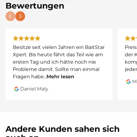
Bewertungen
ultieme controle en precisie.
Waarom Kies je voor The
Injector?
Kaarten Maken:
Gebruik Navionics voor real-
time bathymetrische kaarten (met Raymarine).
Besitze seit vielen Jahren ein BaitStar
Preis
Markeer Je Stekken:
Sla eenvoudig visplekken
Xpert. Bis heute fährt das Teil wie am
der 
op en navigeer er later handmatig naar.
ersten Tag und ich hätte noch nie
komp
Combineer Functionaliteiten:
Navionics en de
Probleme damit. Sollte man einmal
jeden
Baitboat App werken naadloos samen.
Fragen habe
...
Mehr lesen
M
Officieel Partner:
Alleen The Injector is officieel
Daniel Maly
ondersteund door Navionics en de Baitboat
App.
Belangrijkste Eigenschappen:
Andere Kunden sahen sich
Functie
Details