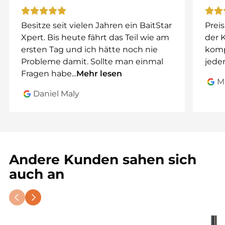
Nährstoffprofil.
Krillmehl
Besitze seit vielen Jahren ein BaitStar
Preis
LT-Fischmehl
Xpert. Bis heute fährt das Teil wie am
der 
hochwertige Samen
ersten Tag und ich hätte noch nie
komp
natürliche Öle
Probleme damit. Sollte man einmal
jeden
Geschmacksverstärker
Fragen habe
...
Mehr lesen
M
Ideal für schwierige Gewässer
Daniel Maly
Die Krill Block Boilies eignen sich besonders für:
stark befischte Gewässer
vorsichtige Karpfen
kurzfristige und langfristige Futterstrategien
Andere Kunden sahen sich
Erhältliche Größen
auch an
Blockform in ca.:
16 mm
20 mm