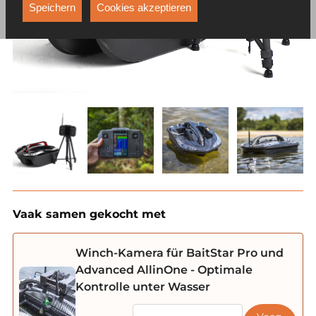
Funktionen, die unter anderem verhindern, dass Ihnen
Speichern
Cookies akzeptieren
dieselbe Werbung ständig angezeigt wird.
Vaak samen gekocht met
Winch-Kamera für BaitStar Pro und
Advanced AllinOne - Optimale
Kontrolle unter Wasser
BaitStar