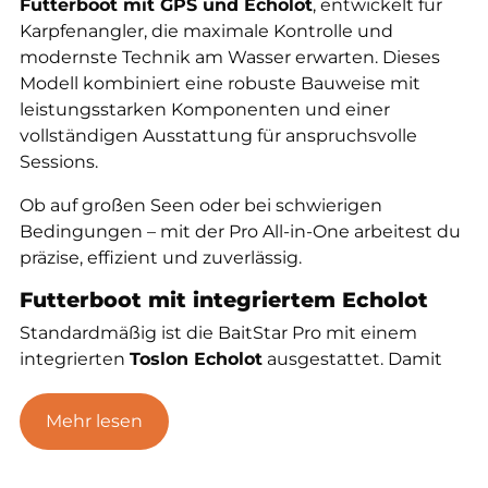
Futterboot mit GPS und Echolot
, entwickelt für
Karpfenangler, die maximale Kontrolle und
modernste Technik am Wasser erwarten. Dieses
Modell kombiniert eine robuste Bauweise mit
leistungsstarken Komponenten und einer
vollständigen Ausstattung für anspruchsvolle
Sessions.
Ob auf großen Seen oder bei schwierigen
Bedingungen – mit der Pro All-in-One arbeitest du
präzise, effizient und zuverlässig.
Futterboot mit integriertem Echolot
Standardmäßig ist die BaitStar Pro mit einem
integrierten
Toslon Echolot
ausgestattet. Damit
erhältst du in Echtzeit:
Mehr lesen
Wassertiefe
Bodenstruktur
Hindernisse