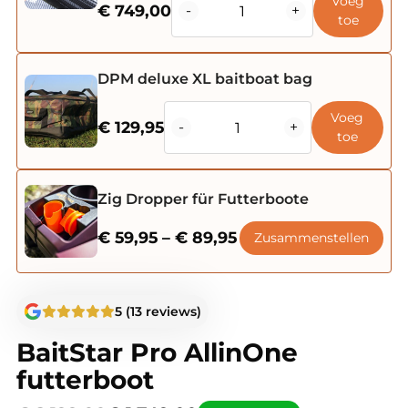
Voeg
€
749,00
-
+
Pro
toe
AllinOne
futterboot
DPM deluxe XL baitboat bag
Menge
BaitStar
Voeg
€
129,95
-
+
Pro
toe
AllinOne
futterboot
Menge
Zig Dropper für Futterboote
Preisspanne:
€
59,95
–
€
89,95
Zusammenstellen
€ 59,95
bis
€ 89,95
5 (13 reviews)
BaitStar Pro AllinOne
futterboot