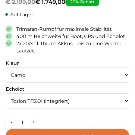
Ursprünglicher
Aktueller
€
2.199,00
€
1.749,00
20% Rabatt
Preis
Preis
Auf Lager
war:
ist:
€ 2.199,00
€ 1.749,00.
Trimaran-Rumpf für maximale Stabilität
400 m Reichweite für Boot, GPS und Echolot
2x 20Ah Lithium-Akkus – bis zu eine Woche
Laufzeit
Kleur
Echolot
BaitStar
-
+
Pro
AllinOne