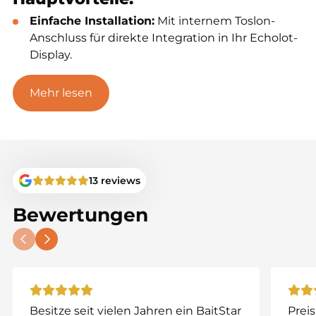
Einfache Installation:
Mit internem Toslon-
Anschluss für direkte Integration in Ihr Echolot-
Display.
Effizientes Laden:
Das mitgelieferte
Schnellladegerät minimiert Ausfallzeiten
Mehr lesen
zwischen den Sitzungen.
Längere Laufzeit:
Ideal für lange
Angelsitzungen ohne Unterbrechungen.
Hohe Kompatibilität:
Entwickelt für die
neuesten Toslon-Modelle ohne AA-
13 reviews
Batteriefächer.
Bewertungen
Kompatible Modelle:
TF500
TF520
TF640
TF650
TF740
Besitze seit vielen Jahren ein BaitStar
Preis