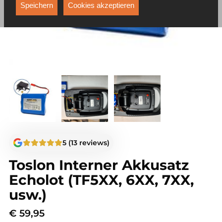
Funktionen, die unter anderem verhindern, dass Ihnen
Speichern
Cookies akzeptieren
dieselbe Werbung ständig angezeigt wird.
5 (13 reviews)
Toslon Interner Akkusatz
Echolot (TF5XX, 6XX, 7XX,
usw.)
€
59,95