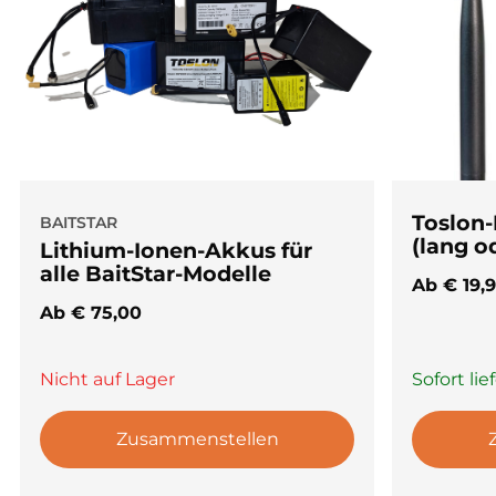
Toslon-
BAITSTAR
(lang o
Lithium-Ionen-Akkus für
alle BaitStar-Modelle
Ab
€
19,
Ab
€
75,00
Nicht auf Lager
Sofort lie
Zusammenstellen