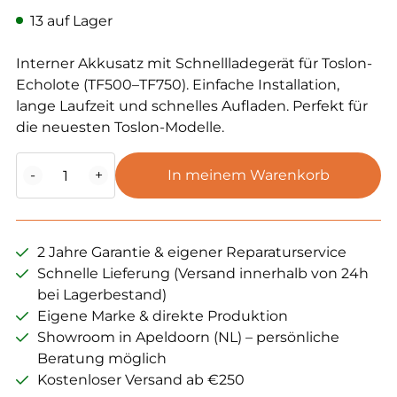
13 auf Lager
Interner Akkusatz mit Schnellladegerät für Toslon-
Echolote (TF500–TF750). Einfache Installation,
lange Laufzeit und schnelles Aufladen. Perfekt für
die neuesten Toslon-Modelle.
Toslon
-
+
In meinem Warenkorb
Interner
Akkusatz
Echolot
(TF5XX,
2 Jahre Garantie & eigener Reparaturservice
6XX,
Schnelle Lieferung (Versand innerhalb von 24h
7XX,
bei Lagerbestand)
usw.)
Eigene Marke & direkte Produktion
Menge
Showroom in Apeldoorn (NL) – persönliche
Beratung möglich
Kostenloser Versand ab €250