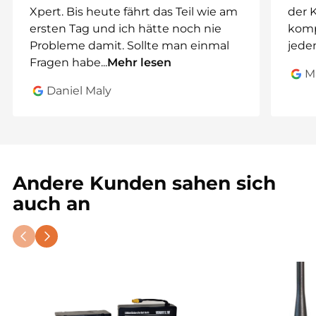
TF750
Xpert. Bis heute fährt das Teil wie am
der 
ersten Tag und ich hätte noch nie
komp
Hinweis:
Nicht kompatibel mit älteren Toslon-
Probleme damit. Sollte man einmal
jeden
Modellen mit AA-Batteriefach.
Fragen habe
...
Mehr lesen
M
Warum diesen Akkusatz wählen?
Daniel Maly
Mit diesem Akkusatz eliminieren Sie den Aufwand
mit einzelnen Batterien und profitieren von
zuverlässiger Stromversorgung und einfachem
Aufladen. Egal, ob für eine kurze Sitzung oder
einen ganzen Angeltag – Sie können sich stets auf
Andere Kunden sahen sich
Ihr Toslon-Echolot verlassen.
auch an
Bestellen Sie jetzt Ihren internen Akkusatz mit
Schnellladegerät und verbessern Sie Ihre
Angelsessions mit zuverlässiger und effizienter
Stromversorgung!