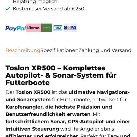
Beratung möglich
Kostenloser Versand ab €250
Beschreibung
Spezifikationen
Zahlung und Versand
Toslon XR500 – Komplettes
Autopilot- & Sonar-System für
Futterboote
Der
Toslon XR500
ist das
ultimative Navigations-
und Sonarsystem
für Futterboote, entwickelt für
Karpfenangler, die höchste Präzision und
Benutzerfreundlichkeit erwarten
. Mit
fortschrittlichem Sonar, GPS-Autopilot und einer
intuitiven Steuerung
wird Ihr Angelerlebnis
effizienter und erfolgreicher
. Perfekt für
Tag- und