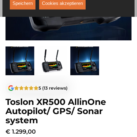
Funktionen, die unter anderem verhindern, dass Ihnen
Speichern
Cookies akzeptieren
dieselbe Werbung ständig angezeigt wird.
5 (13 reviews)
Toslon XR500 AllinOne
Autopilot/ GPS/ Sonar
system
€
1.299,00