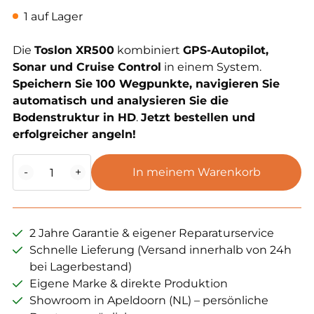
1 auf Lager
Die
Toslon XR500
kombiniert
GPS-Autopilot,
Sonar und Cruise Control
in einem System.
Speichern Sie 100 Wegpunkte, navigieren Sie
automatisch und analysieren Sie die
Bodenstruktur in HD
.
Jetzt bestellen und
erfolgreicher angeln!
Toslon
-
+
In meinem Warenkorb
XR500
AllinOne
Autopilot/
GPS/
2 Jahre Garantie & eigener Reparaturservice
Sonar
Schnelle Lieferung (Versand innerhalb von 24h
system
bei Lagerbestand)
Menge
Eigene Marke & direkte Produktion
Showroom in Apeldoorn (NL) – persönliche