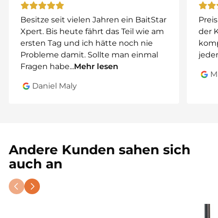
TFT-Display
mit einer
intuitiven Fernbedienung
.
Besitze seit vielen Jahren ein BaitStar
Preis
Xpert. Bis heute fährt das Teil wie am
der 
Warum den Toslon XR500
ersten Tag und ich hätte noch nie
komp
wählen?
Probleme damit. Sollte man einmal
jeden
Der
Toslon XR500
ist weit mehr als ein
einfaches
Fragen habe
...
Mehr lesen
M
Navigationssystem
. Mit
fortschrittlichem Sonar,
Daniel Maly
Echtzeit-Mapping
und
Google-KML-
Dateikompatibilität
können Sie Ihre
Angelstrategie optimieren
und Gewässer
detailliert kartieren
.
Egal, ob Sie
Tiefeninformationen benötigen,
Andere Kunden sahen sich
Hindernisse erkennen oder automatisch
auch an
zwischen Hotspots navigieren möchten
, der
XR500 liefert erstklassige Leistung
und gibt
Ihnen
volle Kontrolle über Ihr Futterboot
.
Warum den XR500?