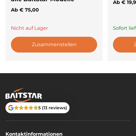
Ab
€
19,
Ab
€
75,00
Nicht auf Lager
Sofort lie
Zusammenstellen
5 (13 reviews)
Kontaktinformationen