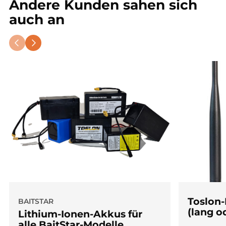
Andere Kunden sahen sich
auch an
Toslon-
BAITSTAR
(lang o
Lithium-Ionen-Akkus für
alle BaitStar-Modelle