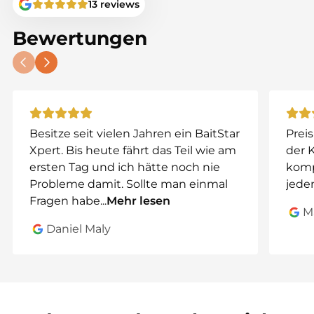
13 reviews
Bewertungen
✅ Romige, klassieke Scopex smaak
✅ Ideaal voor instant vissessies
✅ Zeer geschikt voor koud water
Besitze seit vielen Jahren ein BaitStar
Preis
Xpert. Bis heute fährt das Teil wie am
der 
ersten Tag und ich hätte noch nie
komp
Probleme damit. Sollte man einmal
jeden
Fragen habe
...
Mehr lesen
M
Daniel Maly