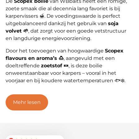
De
Scopex boilie
van WBbaits heeft een romige,
zoete smaak die al decennia lang favoriet is bij
karpervissers 🍯. De voedingswaarde is perfect
uitgebalanceerd dankzij het gebruik van
soja
volvet 🌱
, dat zorgt voor een goede vetstructuur
en langdurige energievoorziening.
Door het toevoegen van hoogwaardige
Scopex
flavours en aroma’s 🍮
, aangevuld met een
doeltreffende
zoetstof 🍬
, is deze boilie
onweerstaanbaar voor karpers – vooral in het
voorjaar en bij koudere watertemperaturen 🐟❄️.
Verkrijgbaar in 16 mm en 20 mm ⚖️
Verpakkingen & prijzen:
Mehr lesen
2,5 kg – € 20,- 💰
5 kg – € 35,- 💰
10 kg – € 70,- 💰